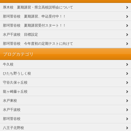
厚木校 夏期講習・県立高校説明会について
那珂菅谷校 夏期講習、申込受付中！！
那珂菅谷校 夏期講習受付スタート！！
水戸千波校 目標設定
那珂菅谷校 今年度初の定期テストに向けて
ブログカテゴリ
牛久校
ひたち野うしく校
守谷久保ヶ丘校
龍ヶ崎藤ヶ丘校
水戸東校
水戸千波校
那珂菅谷校
八王子北野校