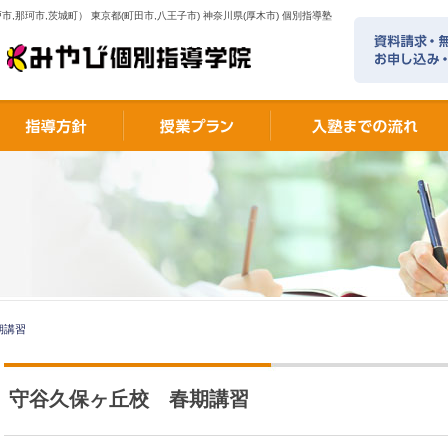
市,那珂市,茨城町） 東京都(町田市,八王子市) 神奈川県(厚木市) 個別指導塾
期講習
守谷久保ヶ丘校 春期講習