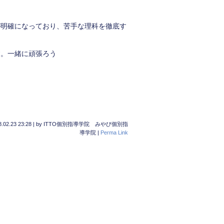
が明確になっており、苦手な理科を徹底す
す。一緒に頑張ろう
.02.23 23:28
|
by
ITTO個別指導学院 みやび個別指
導学院
|
Perma Link