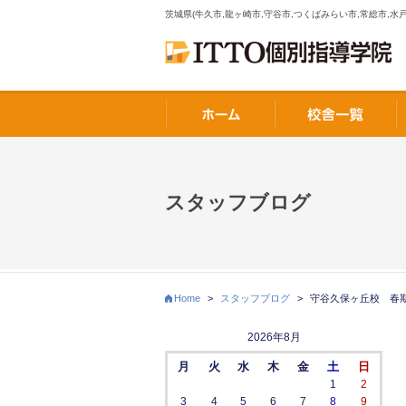
茨城県(牛久市,龍ヶ崎市,守谷市,つくばみらい市,常総市,水戸
スタッフブログ
Home
>
スタッフブログ
>
守谷久保ヶ丘校 春
2026年8月
月
火
水
木
金
土
日
1
2
3
4
5
6
7
8
9