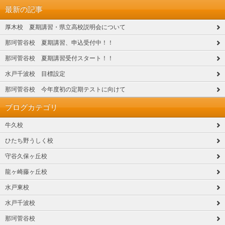
最新の記事
厚木校 夏期講習・県立高校説明会について
那珂菅谷校 夏期講習、申込受付中！！
那珂菅谷校 夏期講習受付スタート！！
水戸千波校 目標設定
那珂菅谷校 今年度初の定期テストに向けて
ブログカテゴリ
牛久校
ひたち野うしく校
守谷久保ヶ丘校
龍ヶ崎藤ヶ丘校
水戸東校
水戸千波校
那珂菅谷校