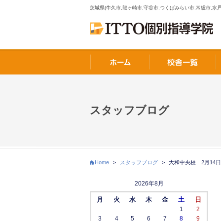
茨城県(牛久市,龍ヶ崎市,守谷市,つくばみらい市,常総市,水戸
スタッフブログ
Home
>
スタッフブログ
>
大和中央校 2月14
2026年8月
月
火
水
木
金
土
日
1
2
3
4
5
6
7
8
9