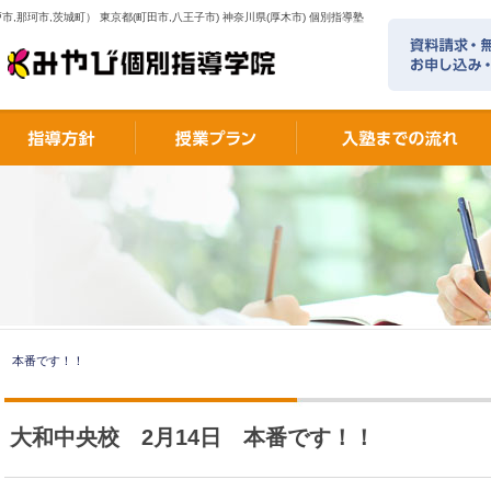
市,那珂市,茨城町） 東京都(町田市,八王子市) 神奈川県(厚木市) 個別指導塾
日 本番です！！
大和中央校 2月14日 本番です！！