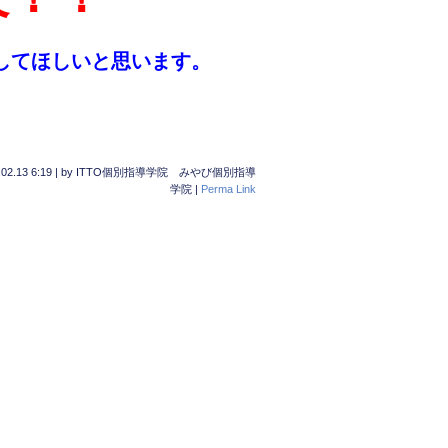
してほしいと思います。
02.13 6:19
|
by
ITTO個別指導学院 みやび個別指導
学院
|
Perma Link