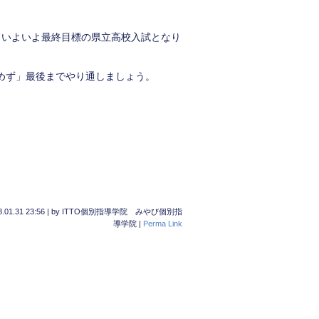
、いよいよ最終目標の県立高校入試となり
めず」最後までやり通しましょう。
.01.31 23:56
|
by
ITTO個別指導学院 みやび個別指
導学院
|
Perma Link