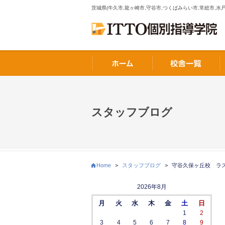
茨城県(牛久市,龍ヶ崎市,守谷市,つくばみらい市,常総市,水戸
スタッフブログ
Home
>
スタッフブログ
>
守谷久保ヶ丘校 ラ
2026年8月
月
火
水
木
金
土
日
1
2
3
4
5
6
7
8
9