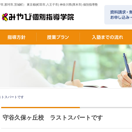
市,那珂市,茨城町） 東京都(町田市,八王子市) 神奈川県(厚木市) 個別指導塾
ストスパートです
守谷久保ヶ丘校 ラストスパートです