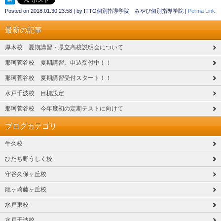
Posted on
2018.01.30 23:58
|
by
ITTO個別指導学院 みやび個別指導学院
|
Perma Link
最新の記事
厚木校 夏期講習・県立高校説明会について
那珂菅谷校 夏期講習、申込受付中！！
那珂菅谷校 夏期講習受付スタート！！
水戸千波校 目標設定
那珂菅谷校 今年度初の定期テストに向けて
ブログカテゴリ
牛久校
ひたち野うしく校
守谷久保ヶ丘校
龍ヶ崎藤ヶ丘校
水戸東校
水戸千波校