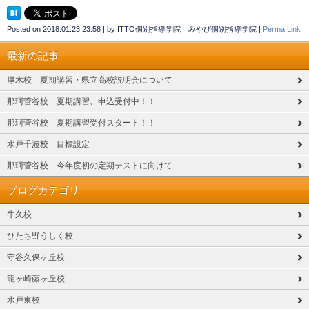
Posted on
2018.01.23 23:58
|
by
ITTO個別指導学院 みやび個別指導学院
|
Perma Link
最新の記事
厚木校 夏期講習・県立高校説明会について
那珂菅谷校 夏期講習、申込受付中！！
那珂菅谷校 夏期講習受付スタート！！
水戸千波校 目標設定
那珂菅谷校 今年度初の定期テストに向けて
ブログカテゴリ
牛久校
ひたち野うしく校
守谷久保ヶ丘校
龍ヶ崎藤ヶ丘校
水戸東校