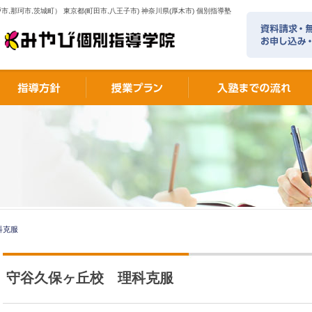
市,那珂市,茨城町） 東京都(町田市,八王子市) 神奈川県(厚木市) 個別指導塾
科克服
守谷久保ヶ丘校 理科克服