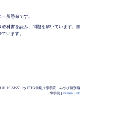
に一所懸命です。
き教科書を読み、問題を解いています。国
来ています。
。
.01.19 23:27
|
by
ITTO個別指導学院 みやび個別指
導学院
|
Perma Link