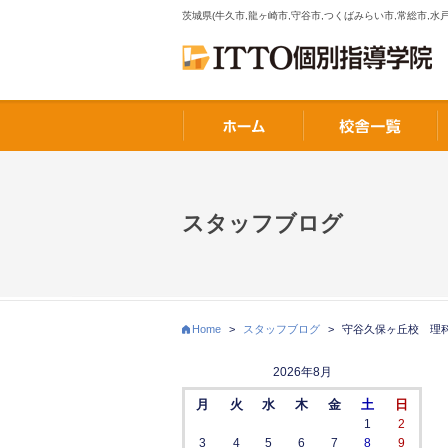
茨城県(牛久市,龍ヶ崎市,守谷市,つくばみらい市,常総市,水戸
スタッフブログ
Home
>
スタッフブログ
>
守谷久保ヶ丘校 理
2026年8月
月
火
水
木
金
土
日
1
2
3
4
5
6
7
8
9