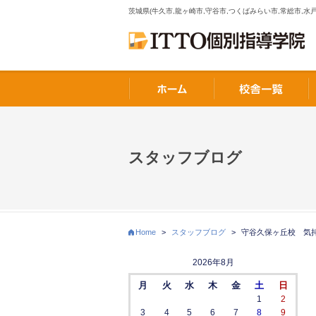
茨城県(牛久市,龍ヶ崎市,守谷市,つくばみらい市,常総市,水戸
スタッフブログ
Home
>
スタッフブログ
>
守谷久保ヶ丘校 気
2026年8月
月
火
水
木
金
土
日
1
2
3
4
5
6
7
8
9