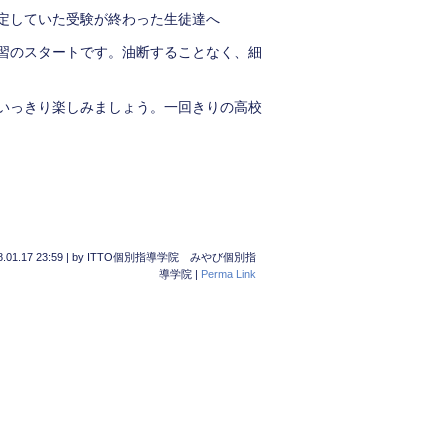
定していた受験が終わった生徒達へ
習のスタートです。油断することなく、細
いっきり楽しみましょう。一回きりの高校
.01.17 23:59
|
by
ITTO個別指導学院 みやび個別指
導学院
|
Perma Link