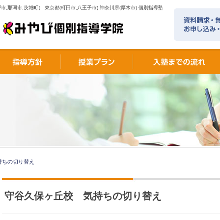
市,那珂市,茨城町） 東京都(町田市,八王子市) 神奈川県(厚木市) 個別指導塾
持ちの切り替え
守谷久保ヶ丘校 気持ちの切り替え