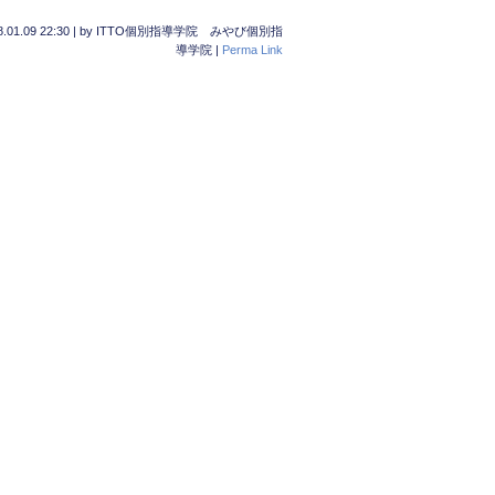
.01.09 22:30
|
by
ITTO個別指導学院 みやび個別指
導学院
|
Perma Link