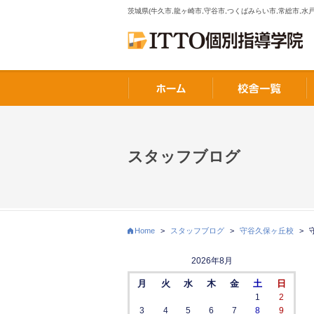
茨城県(牛久市,龍ヶ崎市,守谷市,つくばみらい市,常総市,水戸
スタッフブログ
Home
>
スタッフブログ
>
守谷久保ヶ丘校
>
2026年8月
月
火
水
木
金
土
日
1
2
3
4
5
6
7
8
9