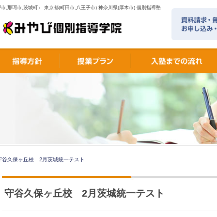
市,那珂市,茨城町） 東京都(町田市,八王子市) 神奈川県(厚木市) 個別指導塾
守谷久保ヶ丘校 2月茨城統一テスト
守谷久保ヶ丘校 2月茨城統一テスト