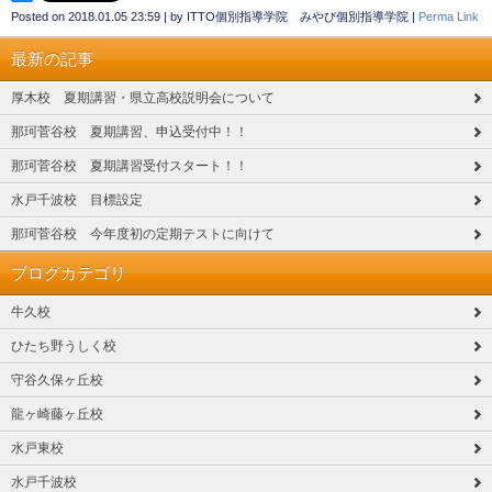
Posted on
2018.01.05 23:59
|
by
ITTO個別指導学院 みやび個別指導学院
|
Perma Link
最新の記事
厚木校 夏期講習・県立高校説明会について
那珂菅谷校 夏期講習、申込受付中！！
那珂菅谷校 夏期講習受付スタート！！
水戸千波校 目標設定
那珂菅谷校 今年度初の定期テストに向けて
ブログカテゴリ
牛久校
ひたち野うしく校
守谷久保ヶ丘校
龍ヶ崎藤ヶ丘校
水戸東校
水戸千波校