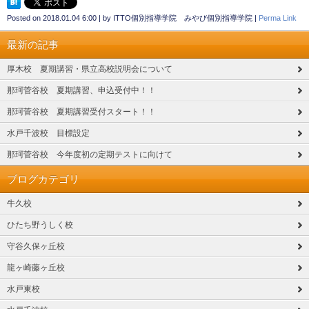
Posted on
2018.01.04 6:00
|
by
ITTO個別指導学院 みやび個別指導学院
|
Perma Link
最新の記事
厚木校 夏期講習・県立高校説明会について
那珂菅谷校 夏期講習、申込受付中！！
那珂菅谷校 夏期講習受付スタート！！
水戸千波校 目標設定
那珂菅谷校 今年度初の定期テストに向けて
ブログカテゴリ
牛久校
ひたち野うしく校
守谷久保ヶ丘校
龍ヶ崎藤ヶ丘校
水戸東校