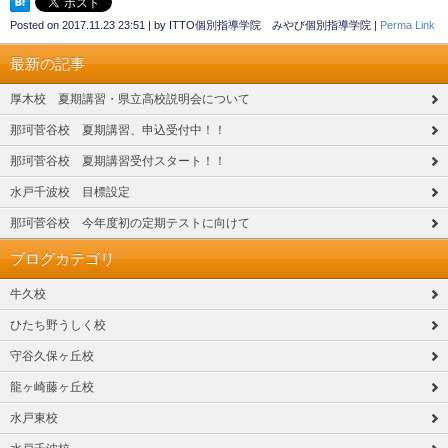
Posted on
2017.11.23 23:51
|
by
ITTO個別指導学院 みやび個別指導学院
|
Perma Link
最新の記事
厚木校 夏期講習・県立高校説明会について
那珂菅谷校 夏期講習、申込受付中！！
那珂菅谷校 夏期講習受付スタート！！
水戸千波校 目標設定
那珂菅谷校 今年度初の定期テストに向けて
ブログカテゴリ
牛久校
ひたち野うしく校
守谷久保ヶ丘校
龍ヶ崎藤ヶ丘校
水戸東校