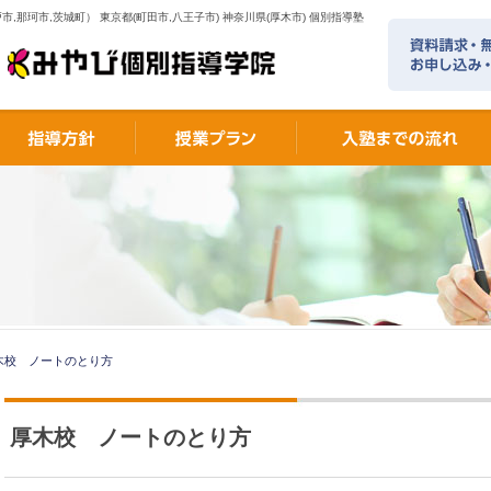
市,那珂市,茨城町） 東京都(町田市,八王子市) 神奈川県(厚木市) 個別指導塾
木校 ノートのとり方
厚木校 ノートのとり方