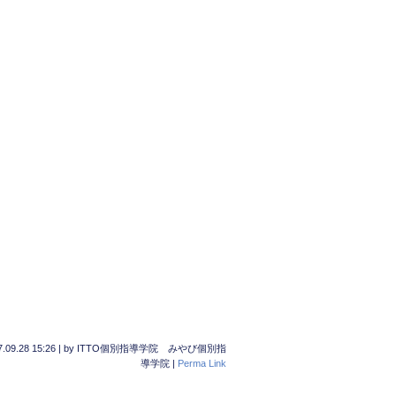
.09.28 15:26
|
by
ITTO個別指導学院 みやび個別指
導学院
|
Perma Link