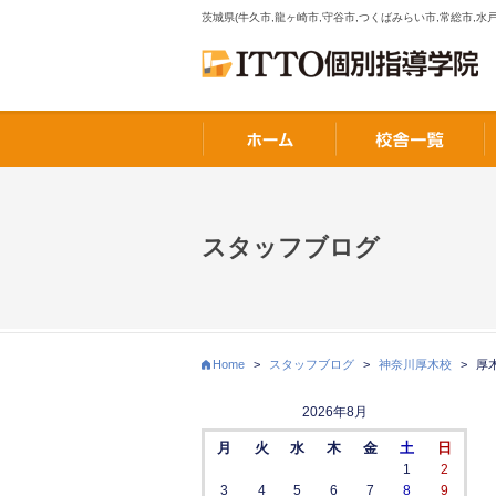
茨城県(牛久市,龍ヶ崎市,守谷市,つくばみらい市,常総市,水戸
スタッフブログ
Home
>
スタッフブログ
>
神奈川厚木校
>
厚
2026年8月
月
火
水
木
金
土
日
1
2
3
4
5
6
7
8
9