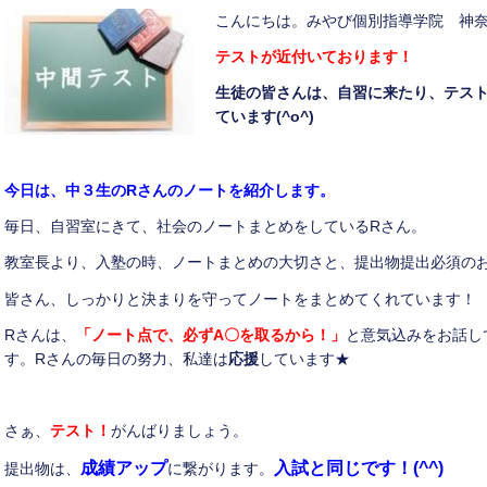
こんにちは。みやび個別指導学院 神
テストが近付いております！
生徒の皆さんは、自習に来たり、テス
ています
(^o^)
今日は、
中３生の
R
さんのノートを紹介します。
毎日、自習室にきて、社会のノートまとめをしているRさん。
教室長より、入塾の時、ノートまとめの大切さと、提出物提出必須の
皆さん、しっかりと決まりを守ってノートをまとめてくれています！
Rさんは、
「ノート点で、必ず
A〇
を取るから！」
と意気込みをお話し
す。Rさんの毎日の努力、私達は
応援
しています★
さぁ、
テスト！
がんばりましょう。
成績アップ
入試と同じです！
(^^)
提出物は、
に繋がります。