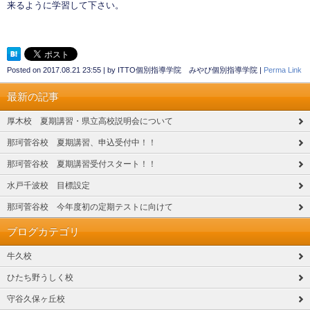
来るように学習して下さい。
Posted on
2017.08.21 23:55
|
by
ITTO個別指導学院 みやび個別指導学院
|
Perma Link
最新の記事
厚木校 夏期講習・県立高校説明会について
那珂菅谷校 夏期講習、申込受付中！！
那珂菅谷校 夏期講習受付スタート！！
水戸千波校 目標設定
那珂菅谷校 今年度初の定期テストに向けて
ブログカテゴリ
牛久校
ひたち野うしく校
守谷久保ヶ丘校