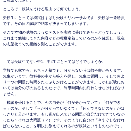
ご相談ください。
ところで、模試をうける理由って何でしょう。
受験生にとっては模試はずばり受験のリハーサルです。受験は一発勝負
です。その日の試験で結果が決まってしまいます。
そこで本物の試験のようなテストを実際に受けてみたらどうでしょう。
これまで勉強してきた内容がどの程度定着しているのかを確認し、現在
の志望校までの距離を測ることができます。
では受験生でない中1、中2生にとってはどうでしょうか。
学校でも家でも、もちろん塾でも、分からない時は教科書があります、
先生がいます。教科書の中から答えを探し、先生に質問し、そして何よ
り一つの問題に時間をたっぷりかけることができます。しかし試験にお
いては自分の頭のあるものだけで、制限時間内に終わらせなければなり
ません。
模試を受けることで、今の自分が「何が分かっていて」「何ができ
る」のか。そして「何が分かっていなくて」「何ができないのか」がは
っきりと分かります。もし皆が出来ている問題が自分だけできていなか
ったら？それは大問題（？）です。そのように自分の「今すぐしなけれ
ばならないこと」を明快に教えてくれるのが模試というものなのです。