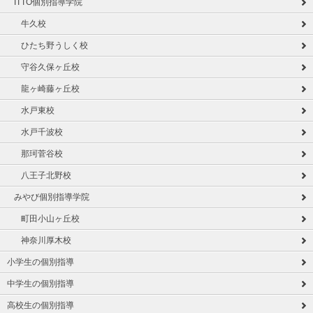
ITTO個別指導学院
牛久校
ひたち野うしく校
守谷久保ヶ丘校
龍ヶ崎藤ヶ丘校
水戸東校
水戸千波校
那珂菅谷校
八王子北野校
みやび個別指導学院
町田小山ヶ丘校
神奈川厚木校
小学生の個別指導
中学生の個別指導
高校生の個別指導