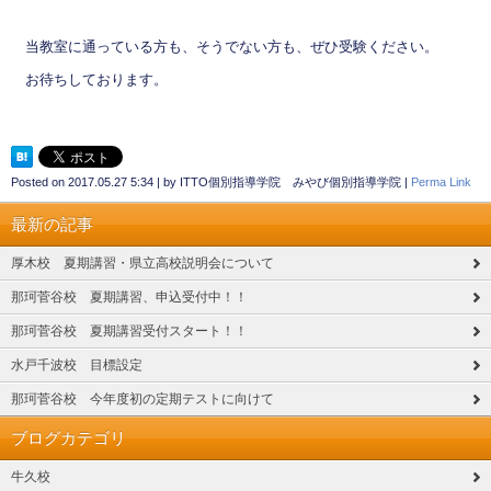
当教室に通っている方も、そうでない方も、ぜひ受験ください。
お待ちしております。
Posted on
2017.05.27 5:34
|
by
ITTO個別指導学院 みやび個別指導学院
|
Perma Link
最新の記事
厚木校 夏期講習・県立高校説明会について
那珂菅谷校 夏期講習、申込受付中！！
那珂菅谷校 夏期講習受付スタート！！
水戸千波校 目標設定
那珂菅谷校 今年度初の定期テストに向けて
ブログカテゴリ
牛久校