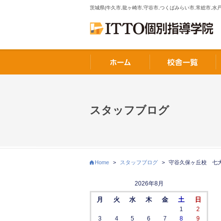
茨城県(牛久市,龍ヶ崎市,守谷市,つくばみらい市,常総市,水戸
スタッフブログ
Home
>
スタッフブログ
>
守谷久保ヶ丘校 七
2026年8月
月
火
水
木
金
土
日
1
2
3
4
5
6
7
8
9