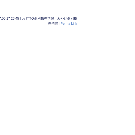
.05.17 23:45
|
by
ITTO個別指導学院 みやび個別指
導学院
|
Perma Link