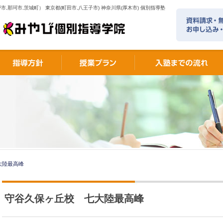
市,那珂市,茨城町） 東京都(町田市,八王子市) 神奈川県(厚木市) 個別指導塾
大陸最高峰
守谷久保ヶ丘校 七大陸最高峰