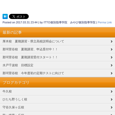
Posted on
2017.03.31 23:44
|
by
ITTO個別指導学院 みやび個別指導学院
|
Perma Link
最新の記事
厚木校 夏期講習・県立高校説明会について
那珂菅谷校 夏期講習、申込受付中！！
那珂菅谷校 夏期講習受付スタート！！
水戸千波校 目標設定
那珂菅谷校 今年度初の定期テストに向けて
ブログカテゴリ
牛久校
ひたち野うしく校
守谷久保ヶ丘校