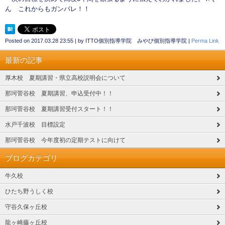
ん これからもガンバレ！！
Posted on
2017.03.28 23:55
|
by
ITTO個別指導学院 みやび個別指導学院
|
Perma Link
最新の記事
厚木校 夏期講習・県立高校説明会について
那珂菅谷校 夏期講習、申込受付中！！
那珂菅谷校 夏期講習受付スタート！！
水戸千波校 目標設定
那珂菅谷校 今年度初の定期テストに向けて
ブログカテゴリ
牛久校
ひたち野うしく校
守谷久保ヶ丘校
龍ヶ崎藤ヶ丘校