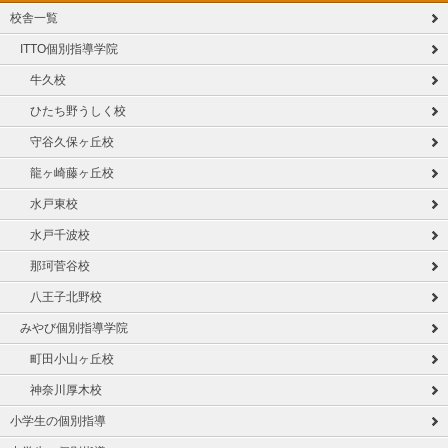
校舎一覧
ITTO個別指導学院
牛久校
ひたち野うしく校
守谷久保ヶ丘校
龍ヶ崎藤ヶ丘校
水戸東校
水戸千波校
那珂菅谷校
八王子北野校
みやび個別指導学院
町田小山ヶ丘校
神奈川厚木校
小学生の個別指導