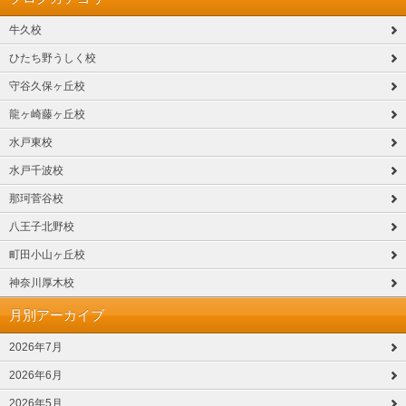
牛久校
ひたち野うしく校
守谷久保ヶ丘校
龍ヶ崎藤ヶ丘校
水戸東校
水戸千波校
那珂菅谷校
八王子北野校
町田小山ヶ丘校
神奈川厚木校
月別アーカイブ
2026年7月
2026年6月
2026年5月