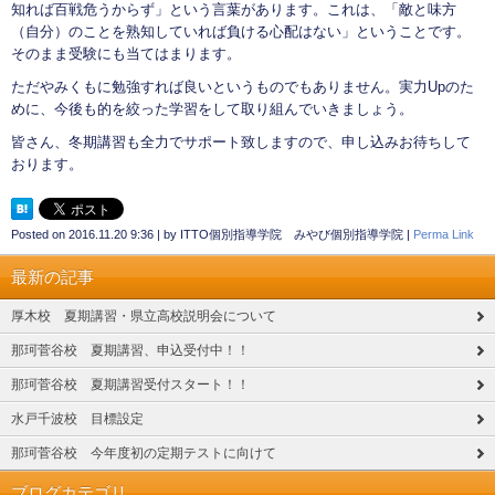
知れば百戦危うからず」という言葉があります。これは、「敵と味方
（自分）のことを熟知していれば負ける心配はない」ということです。
そのまま受験にも当てはまります。
ただやみくもに勉強すれば良いというものでもありません。実力Upのた
めに、今後も的を絞った学習をして取り組んでいきましょう。
皆さん、冬期講習も全力でサポート致しますので、申し込みお待ちして
おります。
Posted on
2016.11.20 9:36
|
by
ITTO個別指導学院 みやび個別指導学院
|
Perma Link
最新の記事
厚木校 夏期講習・県立高校説明会について
那珂菅谷校 夏期講習、申込受付中！！
那珂菅谷校 夏期講習受付スタート！！
水戸千波校 目標設定
那珂菅谷校 今年度初の定期テストに向けて
ブログカテゴリ