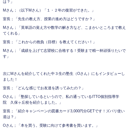
は？」
Mさん；（以下Mさん）「１・２年の復習ができた。」
室長；「先生の教え方、授業の進め方はどうですか？」
Mさん；「英単語の覚え方や数学の解き方など、こまかいところまで教え
てくれる」
室長；「これからの抱負（目標）を教えてください！」
Mさん；「成績を上げて志望校に合格する！受験まで精一杯頑張りたいで
す」
次にMさんを紹介してくれた中３生の塾生（Oさん）にもインタビューし
ました！
室長；「どんな感じでお友達を誘ってみたの？」
Oさん；「塾探しているというので、私の通っているITTO個別指導学
院 久保ヶ丘校を紹介しました。」
室長；「紹介キャンペーンの図書カード3,000円分GETです！ズバリ使い
道は？」
Oさん；「本を買う。受験に向けて参考書を買います。」