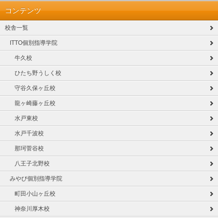
コンテンツ
校舎一覧
ITTO個別指導学院
牛久校
ひたち野うしく校
守谷久保ヶ丘校
龍ヶ崎藤ヶ丘校
水戸東校
水戸千波校
那珂菅谷校
八王子北野校
みやび個別指導学院
町田小山ヶ丘校
神奈川厚木校