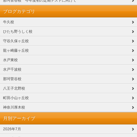
那珂菅谷校 今年度初の定期テストに向けて
ブログカテゴリ
牛久校
ひたち野うしく校
守谷久保ヶ丘校
龍ヶ崎藤ヶ丘校
水戸東校
水戸千波校
那珂菅谷校
八王子北野校
町田小山ヶ丘校
神奈川厚木校
月別アーカイブ
2026年7月