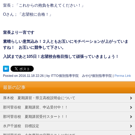
室長；「これからの抱負を教えてください！」
Oさん；「志望校に合格！」
室長より一言です
素晴らしい意気込み！２人ともお互いにモチベーションが上がっていま
すね！ お互いに競争して下さい。
入試まであと105日！志望校合格目指して頑張っていきましょう！
Posted on
2016.11.18 22:26
|
by
ITTO個別指導学院 みやび個別指導学院
|
Perma Link
最新の記事
厚木校 夏期講習・県立高校説明会について
那珂菅谷校 夏期講習、申込受付中！！
那珂菅谷校 夏期講習受付スタート！！
水戸千波校 目標設定