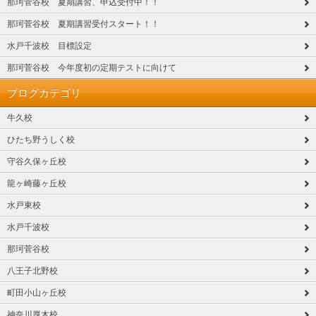
那珂菅谷校 夏期講習、申込受付中！！
那珂菅谷校 夏期講習受付スタート！！
水戸千波校 目標設定
那珂菅谷校 今年度初の定期テストに向けて
ブログカテゴリ
牛久校
ひたち野うしく校
守谷久保ヶ丘校
龍ヶ崎藤ヶ丘校
水戸東校
水戸千波校
那珂菅谷校
八王子北野校
町田小山ヶ丘校
神奈川厚木校