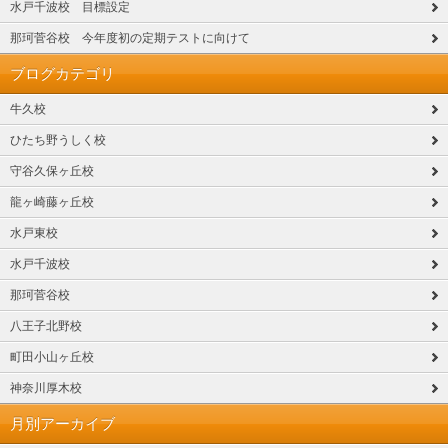
水戸千波校 目標設定
那珂菅谷校 今年度初の定期テストに向けて
ブログカテゴリ
牛久校
ひたち野うしく校
守谷久保ヶ丘校
龍ヶ崎藤ヶ丘校
水戸東校
水戸千波校
那珂菅谷校
八王子北野校
町田小山ヶ丘校
神奈川厚木校
月別アーカイブ