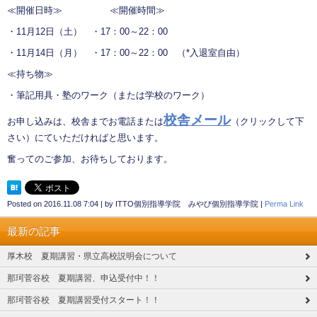
≪開催日時≫ ≪開催時間≫
・11月12日（土） ・17：00～22：00
・11月14日（月） ・17：00～22：00 （*入退室自由）
≪持ち物≫
・筆記用具・塾のワーク（または学校のワーク）
校舎メール
お申し込みは、校舎までお電話または
（クリックして下
さい）にていただければと思います。
奮ってのご参加、お待ちしております。
Posted on
2016.11.08 7:04
|
by
ITTO個別指導学院 みやび個別指導学院
|
Perma Link
最新の記事
厚木校 夏期講習・県立高校説明会について
那珂菅谷校 夏期講習、申込受付中！！
那珂菅谷校 夏期講習受付スタート！！