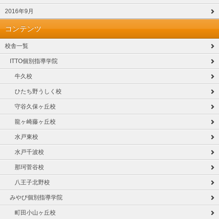
2016年9月
コンテンツ
校舎一覧
ITTO個別指導学院
牛久校
ひたち野うしく校
守谷久保ヶ丘校
龍ヶ崎藤ヶ丘校
水戸東校
水戸千波校
那珂菅谷校
八王子北野校
みやび個別指導学院
町田小山ヶ丘校