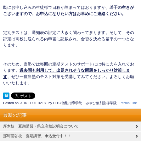
既にお申し込みの生徒様で日程が埋まってはおりますが、
若干の空きが
ございますので、お申込になりたい方はお早めにご連絡ください。
定期テストは、通知表の評定に大きく関わって参ります。そして、その
評定は高校に送られる内申書に記載され、合否を決める基準の一つとな
ります。
そのため、当塾では毎回の定期テストのサポートには特に力を入れてお
ります。
過去問も利用して、出題されそうな問題をしっかり対策しま
す
。ぜひ一度当塾のテスト対策を受講してみてください。よろしくお願
いいたします。
Posted on
2016.11.06 16:13
|
by
ITTO個別指導学院 みやび個別指導学院
|
Perma Link
最新の記事
厚木校 夏期講習・県立高校説明会について
那珂菅谷校 夏期講習、申込受付中！！