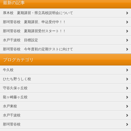
最新の記事
厚木校 夏期講習・県立高校説明会について
那珂菅谷校 夏期講習、申込受付中！！
那珂菅谷校 夏期講習受付スタート！！
水戸千波校 目標設定
那珂菅谷校 今年度初の定期テストに向けて
ブログカテゴリ
牛久校
ひたち野うしく校
守谷久保ヶ丘校
龍ヶ崎藤ヶ丘校
水戸東校
水戸千波校
那珂菅谷校