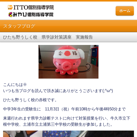
ホーム
スタッフブログ
ひたち野うしく校 県学診対策講座 実施報告
こんにちは🌞
いつも当ブログを読んで頂き誠にありがとうございます(;^ω^)
ひたち野うしく校の赤根です。
中学3年生の受験生に 11月3日（祝）午前10時から午後4時50分まで
来週行われます県学力診断テストに向けて対策授業を行い、牛久市立下
根中学校、土浦市立土浦第三中学校の受験生が参加しました。