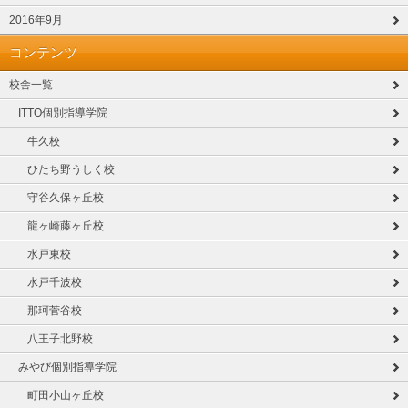
2016年9月
コンテンツ
校舎一覧
ITTO個別指導学院
牛久校
ひたち野うしく校
守谷久保ヶ丘校
龍ヶ崎藤ヶ丘校
水戸東校
水戸千波校
那珂菅谷校
八王子北野校
みやび個別指導学院
町田小山ヶ丘校