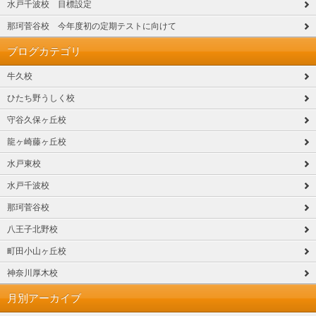
水戸千波校 目標設定
那珂菅谷校 今年度初の定期テストに向けて
ブログカテゴリ
牛久校
ひたち野うしく校
守谷久保ヶ丘校
龍ヶ崎藤ヶ丘校
水戸東校
水戸千波校
那珂菅谷校
八王子北野校
町田小山ヶ丘校
神奈川厚木校
月別アーカイブ