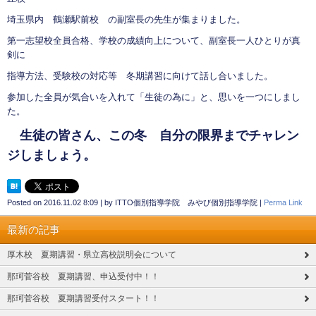
埼玉県内 鶴瀬駅前校 の副室長の先生が集まりました。
第一志望校全員合格、学校の成績向上について、副室長一人ひとりが真
剣に
指導方法、受験校の対応等 冬期講習に向けて話し合いました。
参加した全員が気合いを入れて「生徒の為に」と、思いを一つにしまし
た。
生徒の皆さん、この冬 自分の限界までチャレン
ジしましょう。
Posted on
2016.11.02 8:09
|
by
ITTO個別指導学院 みやび個別指導学院
|
Perma Link
最新の記事
厚木校 夏期講習・県立高校説明会について
那珂菅谷校 夏期講習、申込受付中！！
那珂菅谷校 夏期講習受付スタート！！