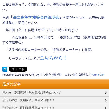
１校１校巡っていく時間がない中、複数の高校を一度にお話聞きたい方
へ、
『
都立高等学校等合同説明会
』
来週
が開催されます。志望校の情
報収集にご活用ください。
・第３回（立川）会場11月6日（日）10時～16時まで
※会場受付は、15時40分まで 参加予定 72校 （多摩地域に所在
する学校中心）
＊各学校の相談コーナーの他、『各種相談コーナー』も設置。
👉
こちらから！
リーフレットは、
Posted on
2016.11.02 7:49
|
by
ITTO個別指導学院 みやび個別指導学院
|
Perma Link
最新の記事
厚木校 夏期講習・県立高校説明会について
那珂菅谷校 夏期講習、申込受付中！！
那珂菅谷校 夏期講習受付スタート！！