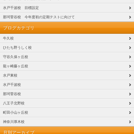
水戸千波校 目標設定
那珂菅谷校 今年度初の定期テストに向けて
ブログカテゴリ
牛久校
ひたち野うしく校
守谷久保ヶ丘校
龍ヶ崎藤ヶ丘校
水戸東校
水戸千波校
那珂菅谷校
八王子北野校
町田小山ヶ丘校
神奈川厚木校
月別アーカイブ