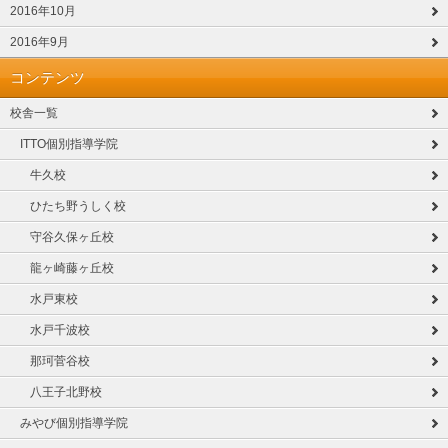
2016年10月
2016年9月
コンテンツ
校舎一覧
ITTO個別指導学院
牛久校
ひたち野うしく校
守谷久保ヶ丘校
龍ヶ崎藤ヶ丘校
水戸東校
水戸千波校
那珂菅谷校
八王子北野校
みやび個別指導学院