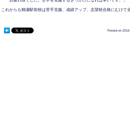
「お疲れ様でした。苦手を克服するきっかけになれば幸いです。」
これからも鶴瀬駅前校は苦手克服、成績アップ、志望校合格にむけて
Posted on
2016.