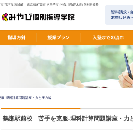
市,那珂市,茨城町） 東京都(町田市,八王子市) 神奈川県(厚木市) 個別指導塾
克服-理科計算問題講座・力と圧力編
鶴瀬駅前校 苦手を克服-理科計算問題講座・力