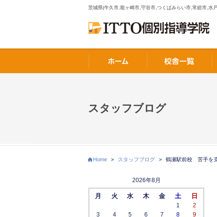
茨城県(牛久市,龍ヶ崎市,守谷市,つくばみらい市,常総市,水戸
スタッフブログ
Home
>
スタッフブログ
>
鶴瀬駅前校 苦手を
2026年8月
月
火
水
木
金
土
日
1
2
3
4
5
6
7
8
9