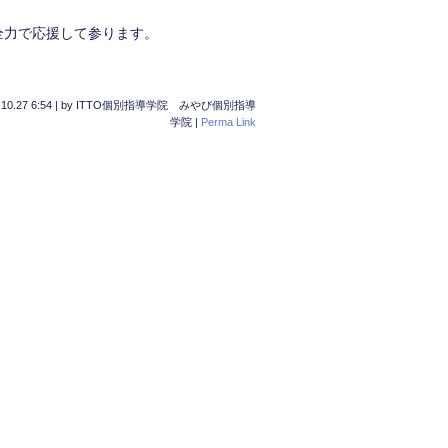
全力で応援して参ります。
10.27 6:54
|
by
ITTO個別指導学院 みやび個別指導
学院
|
Perma Link