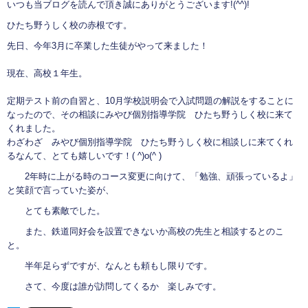
いつも当ブログを読んで頂き誠にありがとうございます!(^^)!
ひたち野うしく校の赤根です。
先日、今年3月に卒業した生徒がやって来ました！
現在、高校１年生。
定期テスト前の自習と、10月学校説明会で入試問題の解説をすることに
なったので、その相談にみやび個別指導学院 ひたち野うしく校に来て
くれました。
わざわざ みやび個別指導学院 ひたち野うしく校に相談しに来てくれ
るなんて、とても嬉しいです！( ^)o(^ )
2年時に上がる時のコース変更に向けて、「勉強、頑張っているよ」
と笑顔で言っていた姿が、
とても素敵でした。
また、鉄道同好会を設置できないか高校の先生と相談するとのこ
と。
半年足らずですが、なんとも頼もし限りです。
さて、今度は誰が訪問してくるか 楽しみです。