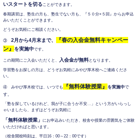
いスタートを切る
ことができます。
春期講習は、塾生の方も、塾生でない方も、『５０分×５回』からお申込
みいただくことができます。
どうぞお気軽にご相談ください。
『春の入会金無料キャンペー
2月から4月末まで、
③
ン』
を実施中
です。
入会金が無料
この期間にご入会いただくと、
となります。
学習塾をお探しの方は、どうぞお気軽にみやび厚木校へご連絡くださ
い。
『無料体験授業』
を実施中
で
④ みやび厚木校では、いつでも
す。
「塾を探しているけれど、我が子に合うか不安…」という方がいらっし
ゃいましたら、まずはどうぞお気軽に
「無料体験授業」
にお申込みいただき、校舎や授業の雰囲気をご体験
いただければと思います。
（校舎開校時刻は、平日16：00～22：00です）