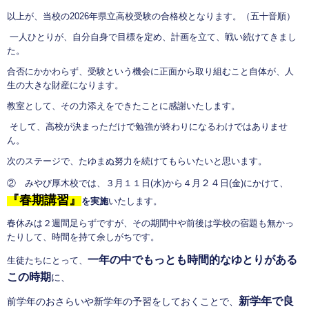
以上が、当校の2026年県立高校受験の合格校となります。（五十音順）
一人ひとりが、自分自身で目標を定め、計画を立て、戦い続けてきまし
た。
合否にかかわらず、受験という機会に正面から取り組むこと自体が、人
生の大きな財産になります。
教室として、その力添えをできたことに感謝いたします。
そして、高校が決まっただけで勉強が終わりになるわけではありませ
ん。
次のステージで、たゆまぬ努力を続けてもらいたいと思います。
２４
② みやび厚木校では、３月１１日(水)から４月
日(金)にかけて、
『
春期講習』
を実施
いたします。
春休みは２週間足らずですが、その期間中や前後は学校の宿題も無かっ
たりして、時間を持て余しがちです。
一年の中でもっとも時間的なゆとりがある
生徒たちにとって、
この時期
に、
新学年で良
前学年のおさらいや新学年の予習をしておくことで、