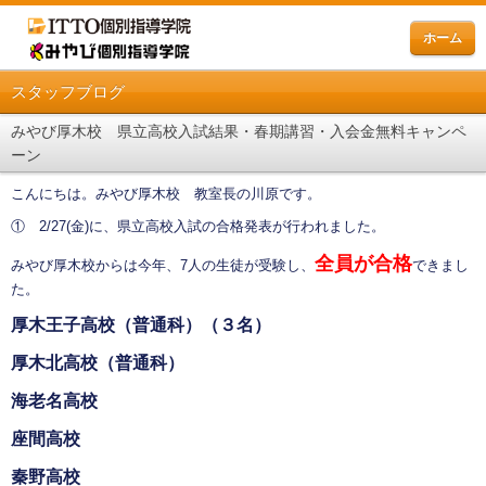
ホーム
スタッフブログ
みやび厚木校 県立高校入試結果・春期講習・入会金無料キャンペ
ーン
こんにちは。みやび厚木校 教室長の川原です。
① 2/27(金)に、県立高校入試の合格発表が行われました。
全員が合格
みやび厚木校からは今年、7人の生徒が受験し、
できまし
た。
厚木王子高校（普通科）（３名）
厚木北高校（普通科）
海老名高校
座間高校
秦野高校