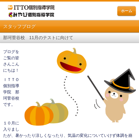
ホーム
スタッフブログ
那珂菅谷校 11月のテストに向けて
ブログを
ご覧の皆
さんこん
にちは！
ＩＴＴＯ
個別指導
学院 那
珂菅谷校
です。
１０月に
入りまし
たが、暑かったり涼しくなったり、気温の変化についていけず体調を崩