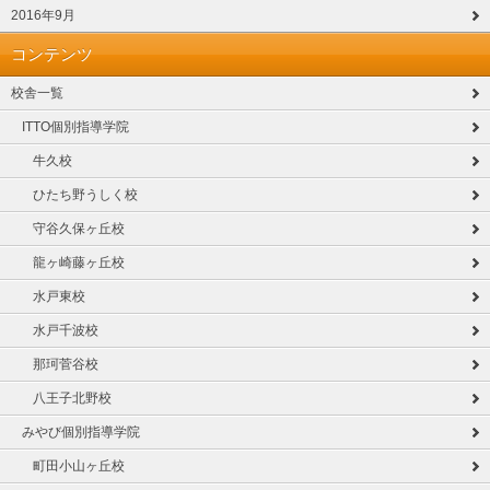
2016年9月
コンテンツ
校舎一覧
ITTO個別指導学院
牛久校
ひたち野うしく校
守谷久保ヶ丘校
龍ヶ崎藤ヶ丘校
水戸東校
水戸千波校
那珂菅谷校
八王子北野校
みやび個別指導学院
町田小山ヶ丘校