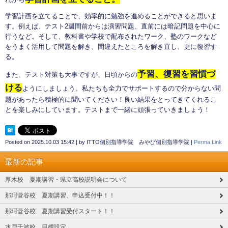
学習計画を立てることで、効率的に勉強を進めることができると思いま
す。例えば、テスト2週間前からは演習問題、直前には暗記問題を中心に
行うなど。そして、教科書や学校で配布されたワーク、塾のワークなど
をうまく活用して問題を解き、間違えたところを解き直し、更に復習す
る。
予習、復習を習慣づ
また、テスト対策も大事ですが、日頃からの
ける
ようにしましょう。私たちも全力でサポートするので分からない問
題があったら積極的に聞いてください！良い結果をとってきてくれるこ
とを楽しみにしています。テストまで一緒に頑張っていきましょう！
Posted on
2025.10.03 15:42
|
by
ITTO個別指導学院 みやび個別指導学院
|
Perma Link
最新の記事
厚木校 夏期講習・県立高校説明会について
那珂菅谷校 夏期講習、申込受付中！！
那珂菅谷校 夏期講習受付スタート！！
水戸千波校 目標設定