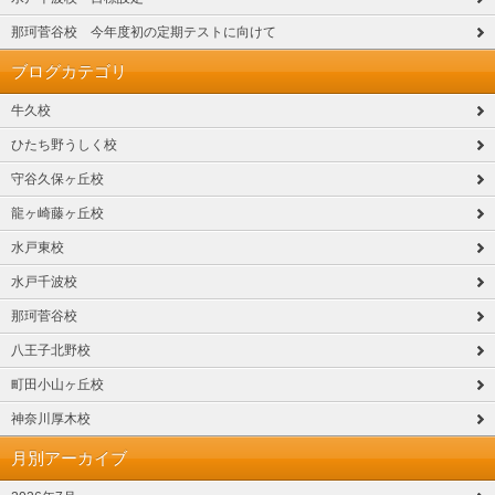
那珂菅谷校 今年度初の定期テストに向けて
ブログカテゴリ
牛久校
ひたち野うしく校
守谷久保ヶ丘校
龍ヶ崎藤ヶ丘校
水戸東校
水戸千波校
那珂菅谷校
八王子北野校
町田小山ヶ丘校
神奈川厚木校
月別アーカイブ