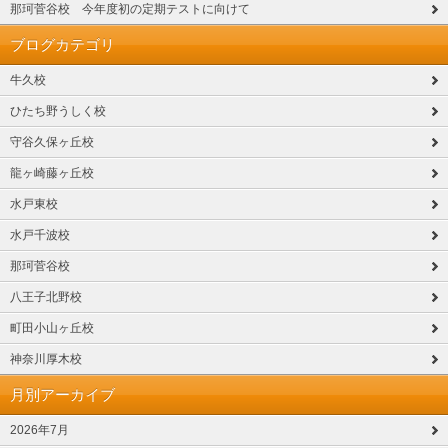
那珂菅谷校 今年度初の定期テストに向けて
ブログカテゴリ
牛久校
ひたち野うしく校
守谷久保ヶ丘校
龍ヶ崎藤ヶ丘校
水戸東校
水戸千波校
那珂菅谷校
八王子北野校
町田小山ヶ丘校
神奈川厚木校
月別アーカイブ
2026年7月