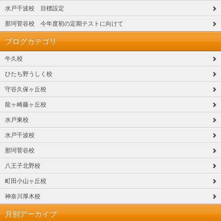
水戸千波校 目標設定
那珂菅谷校 今年度初の定期テストに向けて
ブログカテゴリ
牛久校
ひたち野うしく校
守谷久保ヶ丘校
龍ヶ崎藤ヶ丘校
水戸東校
水戸千波校
那珂菅谷校
八王子北野校
町田小山ヶ丘校
神奈川厚木校
月別アーカイブ