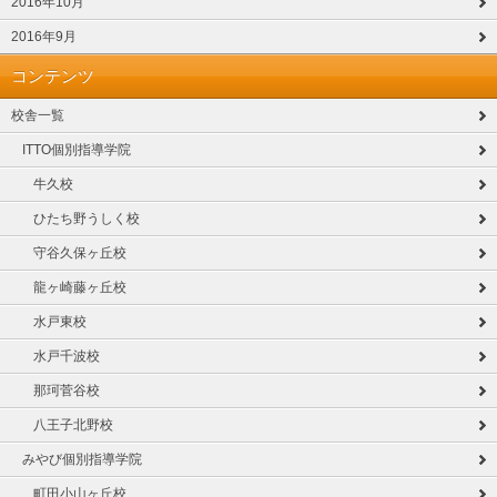
2016年10月
2016年9月
コンテンツ
校舎一覧
ITTO個別指導学院
牛久校
ひたち野うしく校
守谷久保ヶ丘校
龍ヶ崎藤ヶ丘校
水戸東校
水戸千波校
那珂菅谷校
八王子北野校
みやび個別指導学院
町田小山ヶ丘校