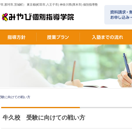
市,那珂市,茨城町） 東京都(町田市,八王子市) 神奈川県(厚木市) 個別指導塾
受験に向けての戦い方
牛久校 受験に向けての戦い方