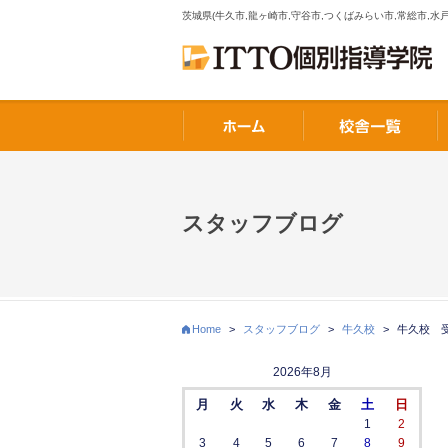
茨城県(牛久市,龍ヶ崎市,守谷市,つくばみらい市,常総市,水戸
スタッフブログ
Home
>
スタッフブログ
>
牛久校
>
牛久校 
2026年8月
月
火
水
木
金
土
日
1
2
3
4
5
6
7
8
9