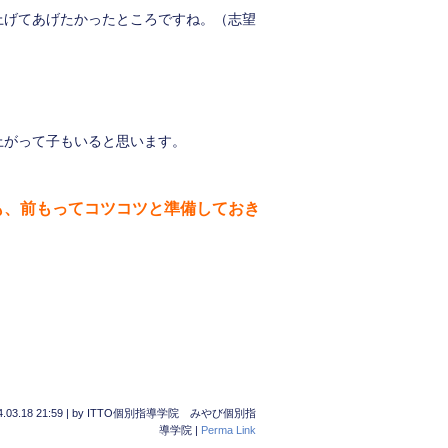
上げてあげたかったところですね。（志望
。
上がって子もいると思います。
も、前もってコツコツと準備しておき
.03.18 21:59
|
by
ITTO個別指導学院 みやび個別指
導学院
|
Perma Link