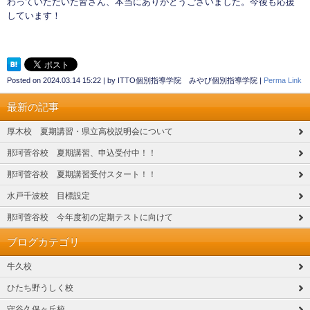
わっていただいた皆さん、本当にありがとうございました。今後も応援
しています！
Posted on
2024.03.14 15:22
|
by
ITTO個別指導学院 みやび個別指導学院
|
Perma Link
最新の記事
厚木校 夏期講習・県立高校説明会について
那珂菅谷校 夏期講習、申込受付中！！
那珂菅谷校 夏期講習受付スタート！！
水戸千波校 目標設定
那珂菅谷校 今年度初の定期テストに向けて
ブログカテゴリ
牛久校
ひたち野うしく校
守谷久保ヶ丘校