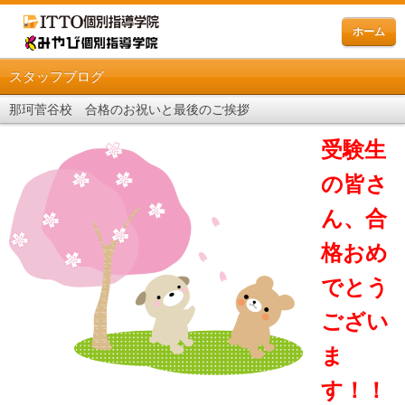
ホーム
スタッフブログ
那珂菅谷校 合格のお祝いと最後のご挨拶
受験生
の皆さ
ん、合
格おめ
でとう
ござい
ま
す！！