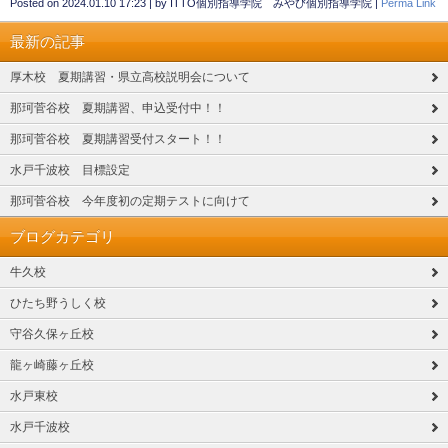
Posted on
2024.01.10 17:23
|
by
ITTO個別指導学院 みやび個別指導学院
|
Perma Link
最新の記事
厚木校 夏期講習・県立高校説明会について
那珂菅谷校 夏期講習、申込受付中！！
那珂菅谷校 夏期講習受付スタート！！
水戸千波校 目標設定
那珂菅谷校 今年度初の定期テストに向けて
ブログカテゴリ
牛久校
ひたち野うしく校
守谷久保ヶ丘校
龍ヶ崎藤ヶ丘校
水戸東校
水戸千波校