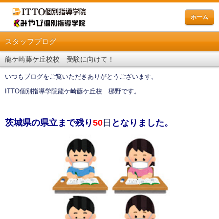
ホーム
スタッフブログ
龍ケ崎藤ケ丘校校 受験に向けて！
いつもブログをご覧いただきありがとうございます。
ITTO個別指導学院龍ケ崎藤ケ丘校 梛野です。
茨城県の県立まで残り
50
日
となりました。