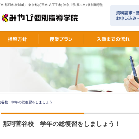
市,那珂市,茨城町） 東京都(町田市,八王子市) 神奈川県(厚木市) 個別指導塾
菅谷校 学年の総復習をしましょう！
那珂菅谷校 学年の総復習をしましょう！