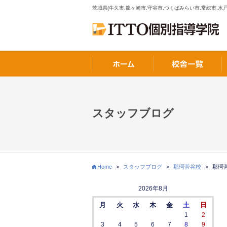
茨城県(牛久市,龍ヶ崎市,守谷市,つくばみらい市,常総市,水戸
スタッフブログ
Home
>
スタッフブログ
>
那珂菅谷校
>
那珂
2026年8月
月
火
水
木
金
土
日
1
2
3
4
5
6
7
8
9