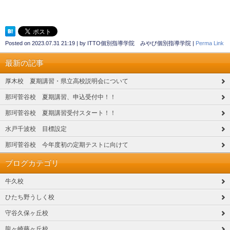
Posted on
2023.07.31 21:19
|
by
ITTO個別指導学院 みやび個別指導学院
|
Perma Link
最新の記事
厚木校 夏期講習・県立高校説明会について
那珂菅谷校 夏期講習、申込受付中！！
那珂菅谷校 夏期講習受付スタート！！
水戸千波校 目標設定
那珂菅谷校 今年度初の定期テストに向けて
ブログカテゴリ
牛久校
ひたち野うしく校
守谷久保ヶ丘校
龍ヶ崎藤ヶ丘校