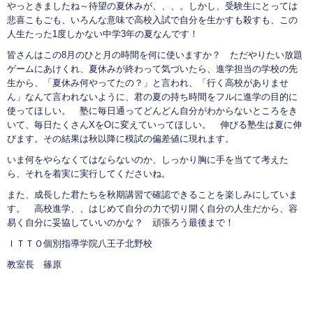
やっときましたね～待望の夏休みが、、、。しかし、受験生にとっては
悲喜こもごも、いろんな意味で高校入試で自分を生かすも殺すも、この
人生たった1度しかない中学3年の夏なんです！
皆さんはこの8月のひと月の時間を何に使いますか？ ただやりたい放題
ゲームにあけくれ、夏休みが終わって気づいたら、進学担当の学校の先
生から、「夏休み何やってたの？」と言われ、「行く高校がありませ
ん」なんて言われないように、君の夏の持ち時間をフルに進学の目的に
使ってほしい。 塾に毎日通ってどんどん自分がわからないところをき
いて、毎日たくさんXをOに変えていってほしい。 伸びる塾生は夏に伸
びます。その結果は秋以降に模試の偏差値に現れます。
いま何をやらなくてはならないのか、しっかり胸に手を当てて考えた
ら、それを着実に実行してくださいね。
また、成長した君たちを秋期講習で確認できることを楽しみにしていま
す。 高校進学、、はじめて自分の力で切り開く自分の人生だから、容
易く自分に妥協していいのかな？ 頑張ろう最後まで！
ＩＴＴＯ個別指導学院八王子北野校
教室長 篠原