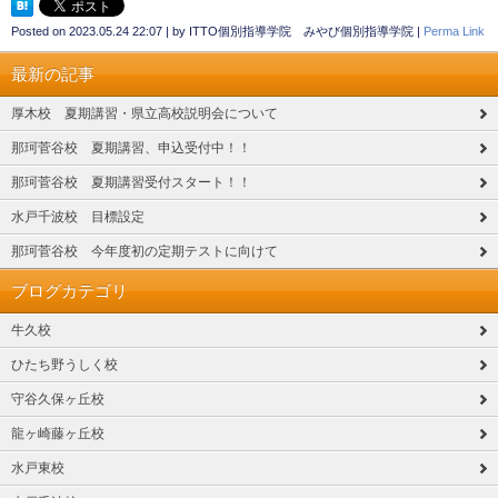
Posted on
2023.05.24 22:07
|
by
ITTO個別指導学院 みやび個別指導学院
|
Perma Link
最新の記事
厚木校 夏期講習・県立高校説明会について
那珂菅谷校 夏期講習、申込受付中！！
那珂菅谷校 夏期講習受付スタート！！
水戸千波校 目標設定
那珂菅谷校 今年度初の定期テストに向けて
ブログカテゴリ
牛久校
ひたち野うしく校
守谷久保ヶ丘校
龍ヶ崎藤ヶ丘校
水戸東校