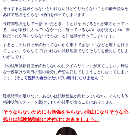
そうすると普段やらないといけないけどやりたくないことの優先順位を
あげて勉強をやらない理由を作ってしまいます。
長時間勉強をして一息ついたとき、ふと顔を上げると机が散らかってい
る、本が本棚に入っていなかった、飾っているものに埃が見えたetc…普
段だったら気にならないそんなことに意識が行ってしまいます。
するとこの片付けが終わってないから集中できない！などと理由を付け
てしまい、やらなくてはいけない試験勉強でなくそちらを優先してしま
いがちです。
その結果試験範囲が終わらないのにタイムリミットが来てしまい、無理
な一夜漬けや明日の朝の自分に希望を託してしまうことになってしまい
ます。(
そして翌日の自分はたいてい頼りになりません…
)
睡眠時間が足りない、あるいは試験勉強が終わっていない、そんな肉体
精神状態でテストを受けてもいい結果が出ることはありません。
そうならないためにも勉強をやらない理由になりそうな心
残りは試験勉強前に片付けておきましょう。