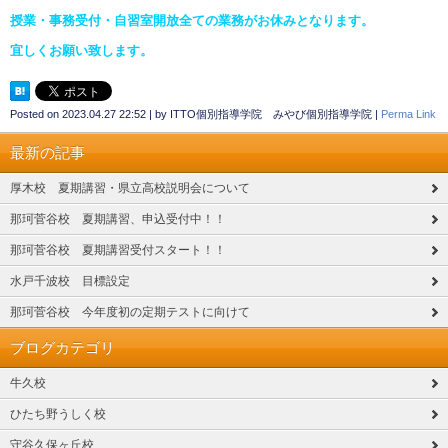
授業・事務受付・自習室開放全ての業務がお休みとなります。
宜しくお願い致します。
Posted on
2023.04.27 22:52
|
by
ITTO個別指導学院 みやび個別指導学院
|
Perma Link
最新の記事
厚木校 夏期講習・県立高校説明会について
那珂菅谷校 夏期講習、申込受付中！！
那珂菅谷校 夏期講習受付スタート！！
水戸千波校 目標設定
那珂菅谷校 今年度初の定期テストに向けて
ブログカテゴリ
牛久校
ひたち野うしく校
守谷久保ヶ丘校