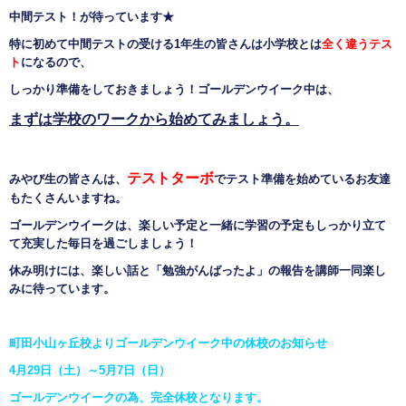
中間テスト！
が待っています
★
特に初めて中間テストの受ける
1
年生の皆さんは
小学校とは
全く違うテス
ト
になるので、
しっかり準備をしておきましょう！ゴールデンウイーク中は、
まずは学校のワークから始
めてみましょう。
テストターボ
みやび生の皆さんは、
でテスト準備を始めているお友達
もたくさんいますね。
ゴールデンウイークは、楽しい予定と一緒に学習の予定もしっかり立て
て充実した毎日を過ごしましょう！
休み明けには、楽しい話と
「勉強がんばったよ」の報告を講師一同楽し
みに待っています。
町田小山ヶ丘校よりゴールデンウイーク中の休校のお知らせ
4
月
29
日（土）～
5
月
7
日（日）
ゴールデンウイークの為、完全休校となります。