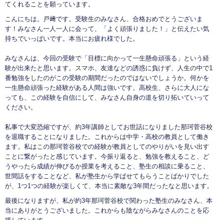
てくれることを願っています。
こんにちは。戸﨑です。受験生のみなさん、合格おめでとうございま
す！みなさん一人一人に会って、「よく頑張りました！」と伝えたい気
持ちでいっぱいです。本当にお疲れ様でした。
みなさんは、今回の受験で「目標に向かって一生懸命頑張る」という経
験が出来たと思います。スマホ、友達などの誘惑に負けず、人生の中で1
番勉強をしたのがこの受験の期間だったのではないでしょうか。何かを
一生懸命頑張った経験がある人間は強いです。高校生、さらに大人にな
っても、この経験を自信にして、みなさん自身の道を切り拓いていって
ください。
私事で大変恐縮ですが、約3年講師としてお世話になりました那珂菅谷校
を退職することになりました。これからは中学・高校の教員として働き
ます。私はこの那珂菅谷校での経験が教員としてのやりがいを見い出す
ことに繋がったと感じています。今振り返ると、勉強を教えること、ど
うやったら成績が伸びるか授業を考えること、塾生の相談に乗ること、
世間話をすることなど、私が塾生から学ばせてもらうことばかりでした
が、1つ1つの経験が楽しくて、本当に素敵な3年間だったなと思います。
最後になりますが、私が約3年那珂菅谷校で関わった塾生のみなさん、本
当にありがとうございました。これからも陰ながらみなさんのことを応