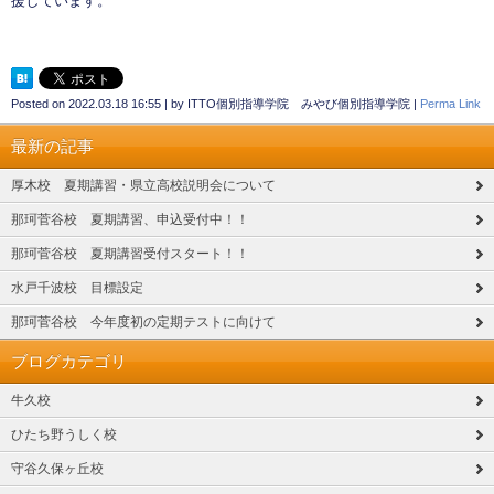
援しています。
Posted on
2022.03.18 16:55
|
by
ITTO個別指導学院 みやび個別指導学院
|
Perma Link
最新の記事
厚木校 夏期講習・県立高校説明会について
那珂菅谷校 夏期講習、申込受付中！！
那珂菅谷校 夏期講習受付スタート！！
水戸千波校 目標設定
那珂菅谷校 今年度初の定期テストに向けて
ブログカテゴリ
牛久校
ひたち野うしく校
守谷久保ヶ丘校