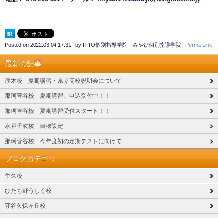
Posted on
2022.03.04 17:31
|
by
ITTO個別指導学院 みやび個別指導学院
|
Perma Link
最新の記事
厚木校 夏期講習・県立高校説明会について
那珂菅谷校 夏期講習、申込受付中！！
那珂菅谷校 夏期講習受付スタート！！
水戸千波校 目標設定
那珂菅谷校 今年度初の定期テストに向けて
ブログカテゴリ
牛久校
ひたち野うしく校
守谷久保ヶ丘校