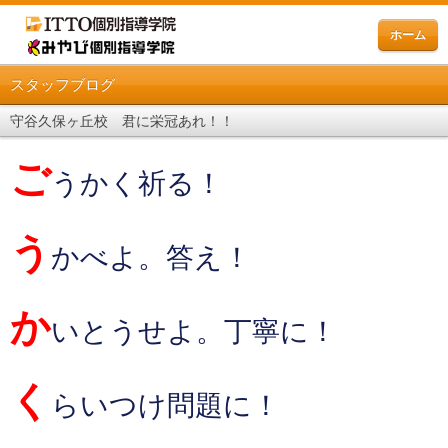
ホーム
スタッフブログ
守谷久保ヶ丘校 君に栄冠あれ！！
ご
うかく祈る！
う
かべよ。答え！
か
いとうせよ。丁寧に！
く
らいつけ問題に！