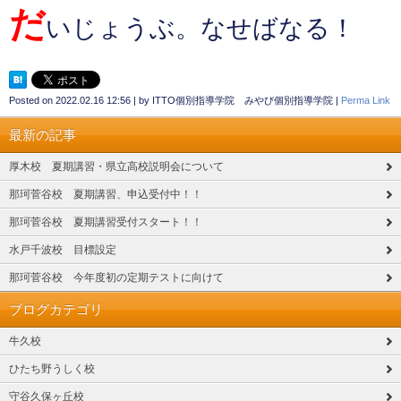
だ
いじょうぶ。なせばなる！
Posted on
2022.02.16 12:56
|
by
ITTO個別指導学院 みやび個別指導学院
|
Perma Link
最新の記事
厚木校 夏期講習・県立高校説明会について
那珂菅谷校 夏期講習、申込受付中！！
那珂菅谷校 夏期講習受付スタート！！
水戸千波校 目標設定
那珂菅谷校 今年度初の定期テストに向けて
ブログカテゴリ
牛久校
ひたち野うしく校
守谷久保ヶ丘校