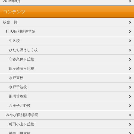
2016年9月
コンテンツ
校舎一覧
ITTO個別指導学院
牛久校
ひたち野うしく校
守谷久保ヶ丘校
龍ヶ崎藤ヶ丘校
水戸東校
水戸千波校
那珂菅谷校
八王子北野校
みやび個別指導学院
町田小山ヶ丘校
神奈川厚木校