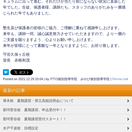
キュラムに沿って進む。それだけが当たり前にならない状況に直面した
年でした。生徒、保護者様、講師たち、スタッフのありがたみを一層感
じられた年でもありました。
塾生及び保護者の皆様のご協力、ご理解に重ねて感謝申し上げます。
来年も、講師一同、誠心誠意努力させていただきますので、より一層の
ご支援を賜りますよう、心よりお願い申し上げます。
来年が皆様にとって素敵な一年となりますように、お祈り致します。
守谷久保ヶ丘校
室長 赤根和茂
Posted on
2021.12.29 20:04
|
by
ITTO個別指導学院 みやび個別指導学院
|
Perma Link
最新の記事
厚木校 夏期講習・県立高校説明会について
那珂菅谷校 夏期講習、申込受付中！！
那珂菅谷校 夏期講習受付スタート！！
水戸千波校 目標設定