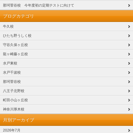
那珂菅谷校 今年度初の定期テストに向けて
ブログカテゴリ
牛久校
ひたち野うしく校
守谷久保ヶ丘校
龍ヶ崎藤ヶ丘校
水戸東校
水戸千波校
那珂菅谷校
八王子北野校
町田小山ヶ丘校
神奈川厚木校
月別アーカイブ
2026年7月