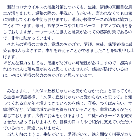
新型コロナウイルスの感染対策についても、生徒、講師の真面目な風
土が活きました。通塾の際の、手洗い、うがいも、言われなくても自然
に実践してくれる生徒もおりますし、講師が授業ブースの消毒に協力し
てくれています。毎日、授業ブースや共用スペース、ドアノブの消毒を
しておりますが、一つ一つのご協力と意識があっての感染対策であるの
で、非常に助かっています。
それらの皆様のご協力、意識のおかげで、講師、生徒、保護者様に感
染者を1人も出さずに、本年を終えることができましたことを御礼申し上
げます。
※どんな努力をしても、感染が防げない可能性がありますので、感染す
ればその人に落ち度があると思っていませんが、感染が防げているの
は、やはり皆様の努力のおかげだと思っています。
みなさまに、「久保ヶ丘校じゃないと受からなかった」と言ってくれ
る生徒や保護者様、「久保ヶ丘校じゃないと受からないと思って」と頼
ってくれる方が年々増えてきているのを感じ、守谷、つくばみらい、常
総地区など、近隣地域で評価を得られていることを、非常にありがたく
感じております。広告にお金をかけるよりも、生徒へのサービスを充実
させたい思っておりますので、皆様の口コミやご紹介に支えていただい
ているのは、間違いありません。
当たり前のように、生徒がいて、講師がいて、絶え間なく指導がカリ