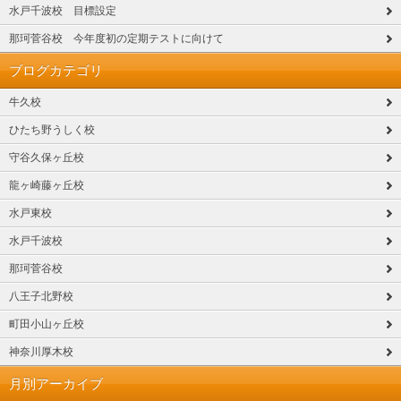
水戸千波校 目標設定
那珂菅谷校 今年度初の定期テストに向けて
ブログカテゴリ
牛久校
ひたち野うしく校
守谷久保ヶ丘校
龍ヶ崎藤ヶ丘校
水戸東校
水戸千波校
那珂菅谷校
八王子北野校
町田小山ヶ丘校
神奈川厚木校
月別アーカイブ