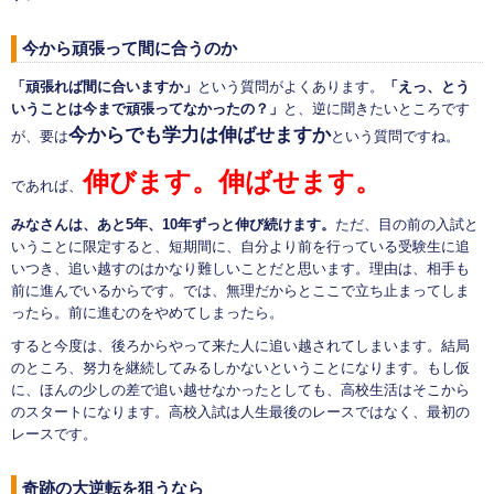
今から頑張って間に合うのか
「頑張れば間に合いますか」
という質問がよくあります。
「えっ、とう
いうことは今まで頑張ってなかったの？」
と、逆に聞きたいところです
今からでも学力は伸ばせますか
が、要は
という質問ですね。
伸びます。伸ばせます。
であれば、
みなさんは、あと5年、10年ずっと伸び続けます。
ただ、目の前の入試と
いうことに限定すると、短期間に、自分より前を行っている受験生に追
いつき、追い越すのはかなり難しいことだと思います。理由は、相手も
前に進んでいるからです。では、無理だからとここで立ち止まってしま
ったら。前に進むのをやめてしまったら。
すると今度は、後ろからやって来た人に追い越されてしまいます。結局
のところ、努力を継続してみるしかないということになります。もし仮
に、ほんの少しの差で追い越せなかったとしても、高校生活はそこから
のスタートになります。高校入試は人生最後のレースではなく、最初の
レースです。
奇跡の大逆転を狙うなら