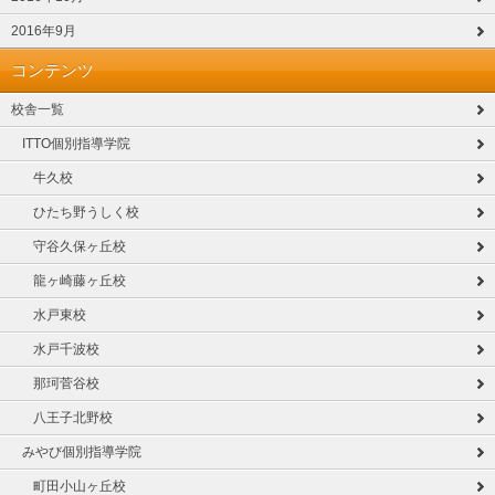
2016年9月
コンテンツ
校舎一覧
ITTO個別指導学院
牛久校
ひたち野うしく校
守谷久保ヶ丘校
龍ヶ崎藤ヶ丘校
水戸東校
水戸千波校
那珂菅谷校
八王子北野校
みやび個別指導学院
町田小山ヶ丘校