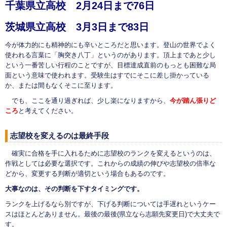
千葉県立高校 2月24日まで76日
茨城県立高校 3月3日まで83日
今が体力的にも精神的にも辛いところだと思います。登山の世界でよく
使われる言葉に「胸突き八丁」というのがあります。頂上まであと少し
という一番苦しい行程のことですが、目標達成直前のもっとも困難な局
面という意味で使われます。受験生はすでにそこに差し掛かっている
か、または間もなくそこに至ります。
でも、ここを通り過ぎれば、少し楽になりますから、
今が踏ん張りど
ころ
と考えてください。
志望校を変えるのは最終手段
確実に合格を手に入れるために志望校のランクを変えるというのは、
作戦としては必要な選択です。これからの成績の伸びや志望校の倍率な
どから、変更する判断が適切という場合もあるのです。
大事なのは、その判断を下すタイミングです。
ランクを上げるなら別ですが、下げる判断については手遅れというケー
スはほとんどありません。最後の最後(県立なら志願先変更日)で大丈夫で
す。