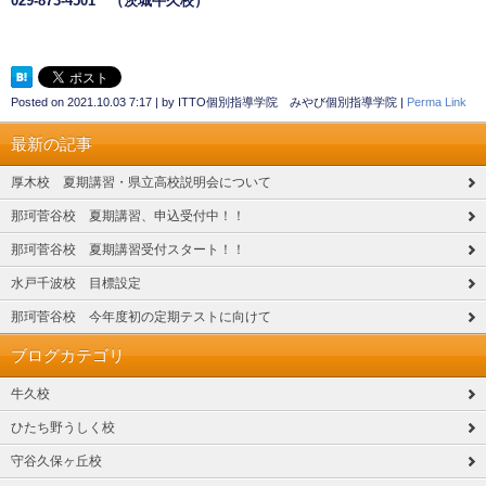
029-873-4501
（茨城牛久校）
Posted on
2021.10.03 7:17
|
by
ITTO個別指導学院 みやび個別指導学院
|
Perma Link
最新の記事
厚木校 夏期講習・県立高校説明会について
那珂菅谷校 夏期講習、申込受付中！！
那珂菅谷校 夏期講習受付スタート！！
水戸千波校 目標設定
那珂菅谷校 今年度初の定期テストに向けて
ブログカテゴリ
牛久校
ひたち野うしく校
守谷久保ヶ丘校