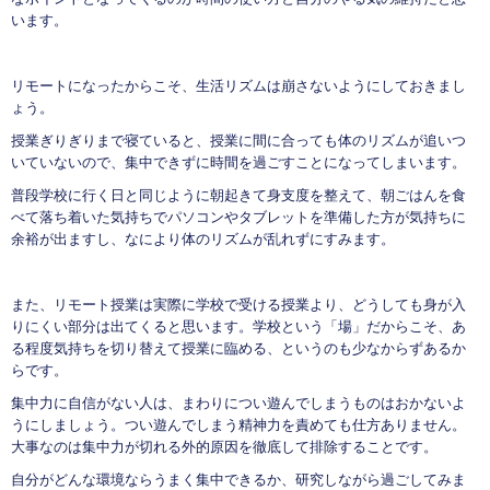
います。
リモートになったからこそ、生活リズムは崩さないようにしておきまし
ょう。
授業ぎりぎりまで寝ていると、授業に間に合っても体のリズムが追いつ
いていないので、集中できずに時間を過ごすことになってしまいます。
普段学校に行く日と同じように朝起きて身支度を整えて、朝ごはんを食
べて落ち着いた気持ちでパソコンやタブレットを準備した方が気持ちに
余裕が出ますし、なにより体のリズムが乱れずにすみます。
また、リモート授業は実際に学校で受ける授業より、どうしても身が入
りにくい部分は出てくると思います。学校という「場」だからこそ、あ
る程度気持ちを切り替えて授業に臨める、というのも少なからずあるか
らです。
集中力に自信がない人は、まわりについ遊んでしまうものはおかないよ
うにしましょう。つい遊んでしまう精神力を責めても仕方ありません。
大事なのは集中力が切れる外的原因を徹底して排除することです。
自分がどんな環境ならうまく集中できるか、研究しながら過ごしてみま