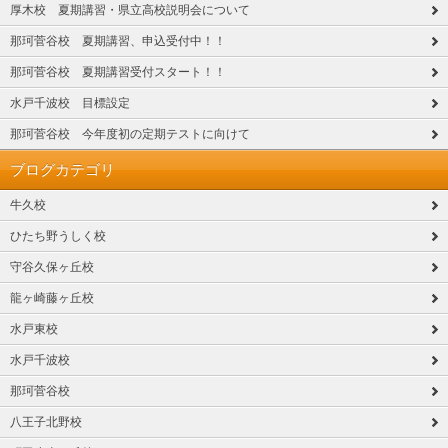
厚木校 夏期講習・県立高校説明会について
那珂菅谷校 夏期講習、申込受付中！！
那珂菅谷校 夏期講習受付スタート！！
水戸千波校 目標設定
那珂菅谷校 今年度初の定期テストに向けて
ブログカテゴリ
牛久校
ひたち野うしく校
守谷久保ヶ丘校
龍ヶ崎藤ヶ丘校
水戸東校
水戸千波校
那珂菅谷校
八王子北野校