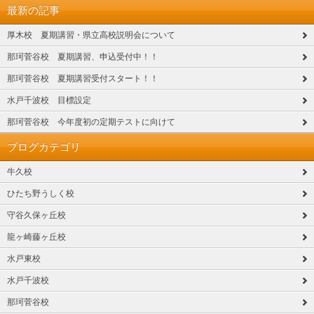
最新の記事
厚木校 夏期講習・県立高校説明会について
那珂菅谷校 夏期講習、申込受付中！！
那珂菅谷校 夏期講習受付スタート！！
水戸千波校 目標設定
那珂菅谷校 今年度初の定期テストに向けて
ブログカテゴリ
牛久校
ひたち野うしく校
守谷久保ヶ丘校
龍ヶ崎藤ヶ丘校
水戸東校
水戸千波校
那珂菅谷校