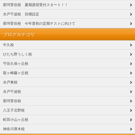
那珂菅谷校 夏期講習受付スタート！！
水戸千波校 目標設定
那珂菅谷校 今年度初の定期テストに向けて
ブログカテゴリ
牛久校
ひたち野うしく校
守谷久保ヶ丘校
龍ヶ崎藤ヶ丘校
水戸東校
水戸千波校
那珂菅谷校
八王子北野校
町田小山ヶ丘校
神奈川厚木校